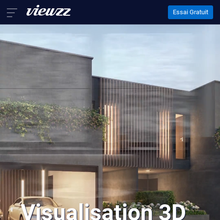
Essai Gratuit
Accueil
Services
Animation 3D
Visualisation 3D
Ameublement Virtuel
Qui sommes-nous ?
Nous contacter
EN
FR
DE
Visualisation 3D