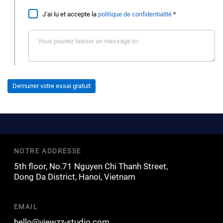
J’ai lu et accepte la
politique de confidentialité
*
Demurrer votre essai gratuit
NOTRE ADDRESSE
5th floor, No.71 Nguyen Chi Thanh Street,
Dong Da District, Hanoi, Vietnam
EMAIL
hello@viewzz-studio.com