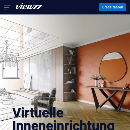
Gratis testen
Home
Leistungen
3D Animation
Architektur Visualisierung
Virtuelle Inneneinrichtung
Über Uns
Kontakt
EN
FR
DE
Virtuelle
Inneneinrichtung