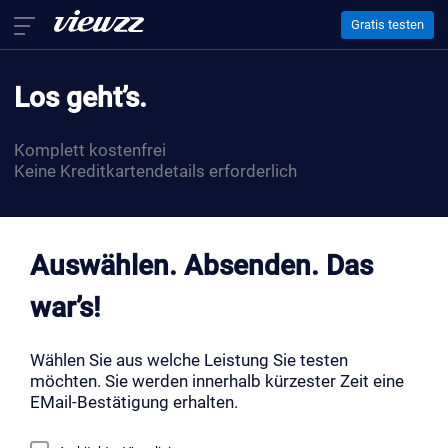
Gratis testen
Home
Los geht’s.
Leistungen
3D Animation
Komplett kostenfrei
Architektur Visualisierung
Keine Kreditkartendetails erforderlich
Virtuelle Inneneinrichtung
Auswählen. Absenden. Das
Über Uns
war’s!
Kontakt
Wählen Sie aus welche Leistung Sie testen
EN
FR
DE
möchten. Sie werden innerhalb kürzester Zeit eine
EMail-Bestätigung erhalten.